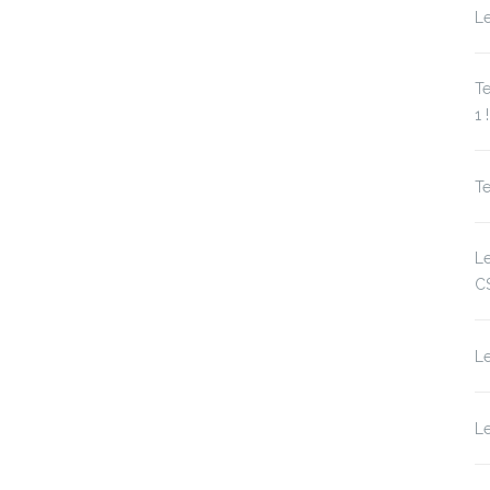
Le
Te
1 !
Te
L
C
L
Le