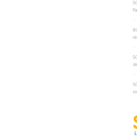
SO
Pa
8
ré
S
d
SO
si