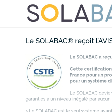
Aller
au
contenu
Le SOLABAC® reçoit l’AVI
Le SOLABAC a reçu 
Cette certificatio
France pour un pro
pour un système d’i
Le SOLABAC devient 
garanties à un niveau inégalé par aucun 
> Le SOLABAC est le seul système ayan