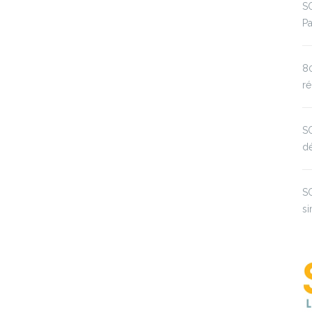
SO
Pa
8
ré
S
d
SO
si