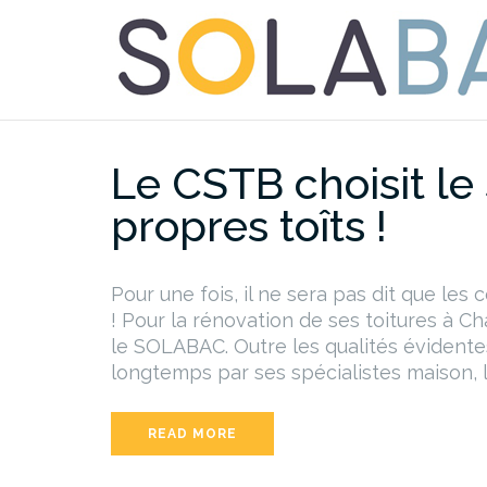
Aller
au
contenu
Le CSTB choisit l
propres toîts !
Pour une fois, il ne sera pas dit que les
! Pour la rénovation de ses toitures à C
le SOLABAC. Outre les qualités évident
longtemps par ses spécialistes maison, l
READ MORE