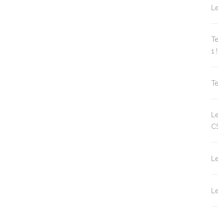
Le
Te
1 !
Te
L
C
L
Le