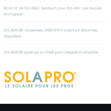
8000 m² de SOLABAC Sandwich pour 700 kWc, une réussite
écologique !
SOLABAC® : le panneau SANDWICH isolant est désormais
disponible
SOLABAC® agréé par le CEIAB pour l’intégration simplifiée