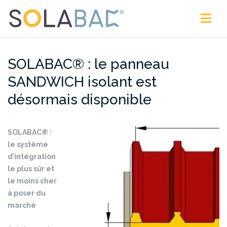
Aller
au
contenu
SOLABAC® : le panneau
SANDWICH isolant est
désormais disponible
SOLABAC® :
le système
d’intégration
le plus sûr et
le moins cher
à poser du
marché